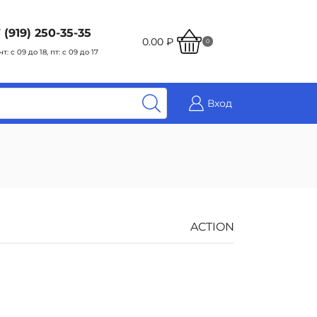
 (919) 250-35-35
0.00
₽
0
чт: с 09 до 18, пт: с 09 до 17
Вход
ACTION