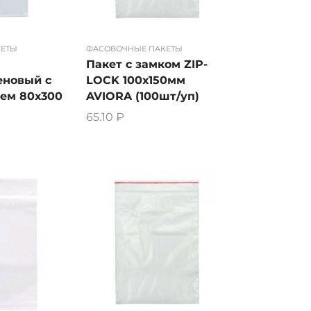
КЕТЫ
ФАСОВОЧНЫЕ ПАКЕТЫ
Пакет с замком ZIP-
еновый с
LOCK 100х150мм
ем 80х300
AVIORA (100шт/уп)
65.10
₽