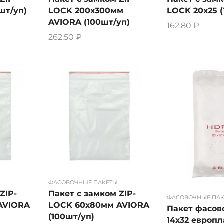
LOCK 200х300мм
шт/уп)
LOCK 20х25 (
AVIORA (100шт/уп)
162.80
₽
262.50
₽
ФАСОВОЧНЫЕ ПАКЕТЫ
ZIP-
Пакет с замком ZIP-
ФАСОВОЧНЫЕ ПА
AVIORA
LOCK 60х80мм AVIORA
Пакет фасо
(100шт/уп)
14х32 европл