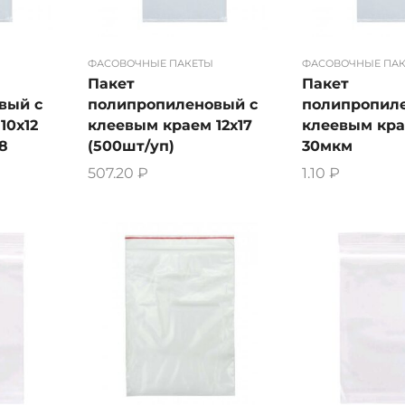
ФАСОВОЧНЫЕ ПАКЕТЫ
ФАСОВОЧНЫЕ ПА
Пакет
Пакет
вый с
полипропиленовый с
полипропил
10х12
клеевым краем 12х17
клеевым кра
8
(500шт/уп)
30мкм
507.20
₽
1.10
₽