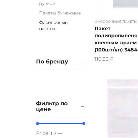
ручкой
Пакеты бумажные
ФАСОВОЧНЫЕ ПАКЕТЫ
Фасовочные
Пакет
пакеты
полипропилено
клеевым краем 
(100шт/уп) 3484
110.30
₽
По бренду
Фильтр по
цене
Price:
—
1 ₽