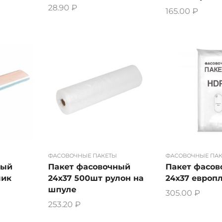
28.90
₽
165.00
₽
ФАСОВОЧНЫЕ ПАКЕТЫ
ФАСОВОЧНЫЕ ПА
ный
Пакет фасовочный
Пакет фасо
лик
24х37 500шт рулон на
24х37 европ
шпуле
305.00
₽
253.20
₽