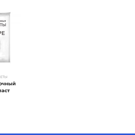
КЕТЫ
вочный
ласт