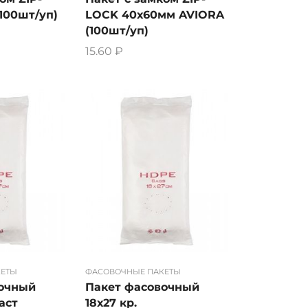
LOCK 40х60мм AVIORA
100шт/уп)
(100шт/уп)
15.60
₽
КЕТЫ
ФАСОВОЧНЫЕ ПАКЕТЫ
вочный
Пакет фасовочный
аст
18х27 кр.