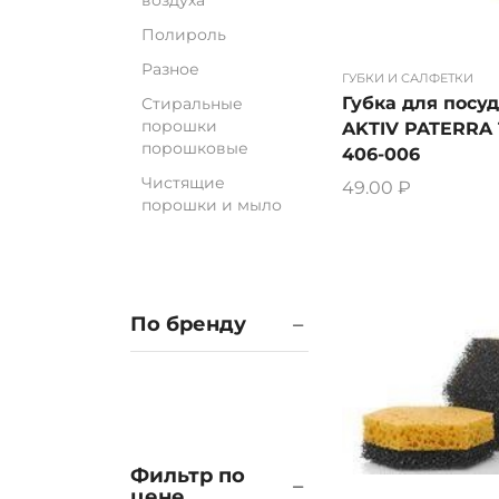
воздуха
Полироль
Разное
ГУБКИ И САЛФЕТКИ
Губка для посу
Стиральные
порошки
AKTIV PATERRA 
порошковые
406-006
Чистящие
49.00
₽
порошки и мыло
По бренду
Фильтр по
цене