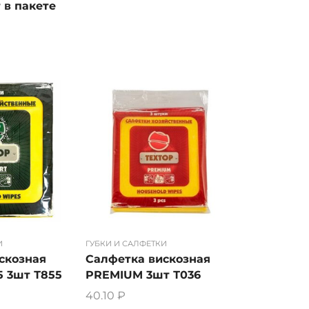
 в пакете
И
ГУБКИ И САЛФЕТКИ
скозная
Салфетка вискозная
5 3шт Т855
PREMIUM 3шт Т036
40.10
₽