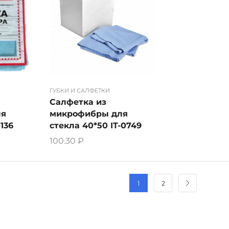
ГУБКИ И САЛФЕТКИ
Салфетка из
ля
микрофибры для
136
стекла 40*50 IT-0749
100.30
₽
1
2