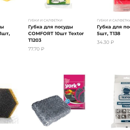
ГУБКИ И САЛФЕТКИ
ГУБКИ И САЛФЕТК
ды
Губка для посуды
Губка для п
1шт,
COMFORT 10шт Textor
5шт, T138
Т1203
34.30
₽
77.70
₽