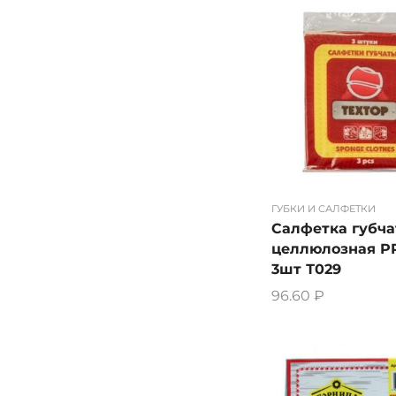
ГУБКИ И САЛФЕТКИ
Салфетка губча
целлюлозная P
3шт Т029
96.60
₽