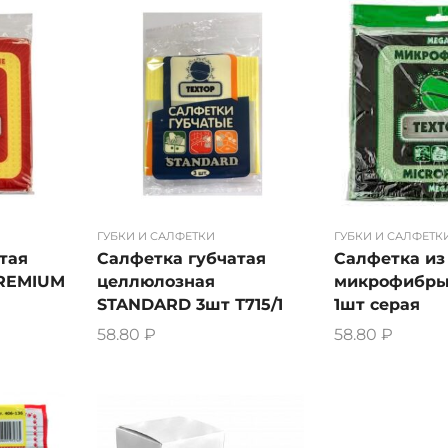
ГУБКИ И САЛФЕТКИ
ГУБКИ И САЛФЕТК
тая
Салфетка губчатая
Салфетка из
REMIUM
целлюлозная
микрофибры
STANDARD 3шт Т715/1
1шт серая
58.80
₽
58.80
₽