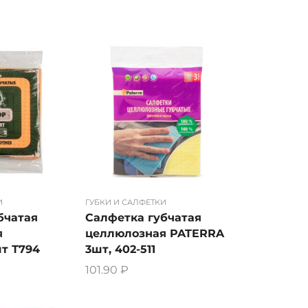
И
ГУБКИ И САЛФЕТКИ
бчатая
Салфетка губчатая
я
целлюлозная PATERRA
т Т794
3шт, 402-511
101.90
₽