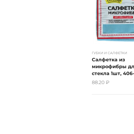
ГУБКИ И САЛФЕТКИ
Салфетка из
микрофибры д
стекла 1шт, 406-
88.20
₽