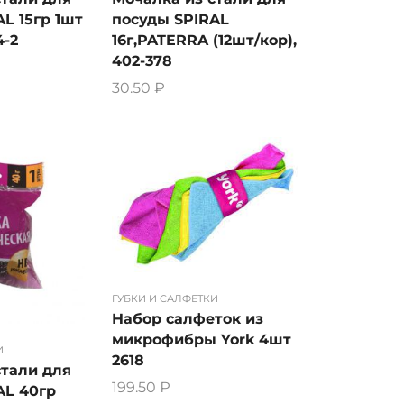
L 15гр 1шт
посуды SPIRAL
4-2
16г,PATERRA (12шт/кор),
402-378
30.50
₽
ГУБКИ И САЛФЕТКИ
Набор салфеток из
микрофибры York 4шт
И
2618
стали для
199.50
₽
AL 40гр