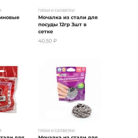
И
ГУБКИ И САЛФЕТКИ
миновые
Мочалка из стали для
посуды 12гр 3шт в
сетке
40.50
₽
И
ГУБКИ И САЛФЕТКИ
стали для
Мочалка из стали для