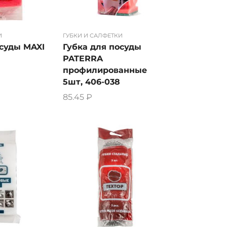
И
ГУБКИ И САЛФЕТКИ
осуды MAXI
Губка для посуды
PATERRA
профилированные
5шт, 406-038
85.45
₽