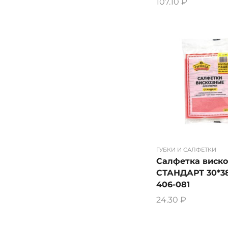
107.10
₽
ГУБКИ И САЛФЕТКИ
Салфетка виско
СТАНДАРТ 30*38
406-081
24.30
₽