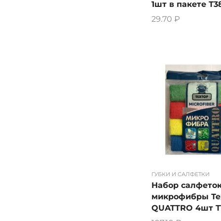
1шт в пакете Т3
29.70
₽
ГУБКИ И САЛФЕТКИ
Набор салфеток
микрофибры Те
QUATTRO 4шт Т