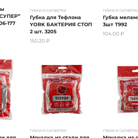
ды
ГУБКИ И САЛФЕТКИ
ГУБКИ И САЛФЕТК
“СУПЕР”
Губка для Тефлона
Губка мела
06-177
YORK БАКТЕРИЯ СТОП
3шт Т992
2 шт. 3205
104.00
₽
150.20
₽
ГУБКИ И САЛФЕТКИ
ГУБКИ И САЛФЕТК
ли для
Мочалка из стали для
Мочалка из 