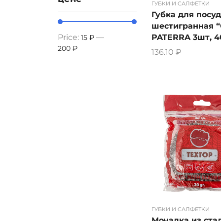
ГУБКИ И САЛФЕТКИ
Губка для посу
шестигранная 
PATERRA 3шт, 4
Price:
—
15 ₽
200 ₽
136.10
₽
ГУБКИ И САЛФЕТКИ
Мочалка из ста