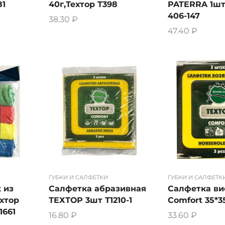
81
40г,Техтор Т398
PATERRA 1шт
406-147
38.30
₽
47.40
₽
ГУБКИ И САЛФЕТКИ
ГУБКИ И САЛФЕТК
 из
Салфетка абразивная
Салфетка ви
хтор
ТЕХТОР 3шт Т1210-1
Comfort 35*3
1661
16.80
₽
33.60
₽