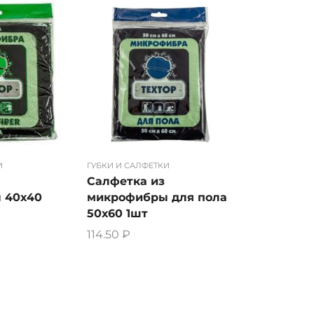
И
ГУБКИ И САЛФЕТКИ
Салфетка из
 40х40
микрофибры для пола
50х60 1шт
114.50
₽