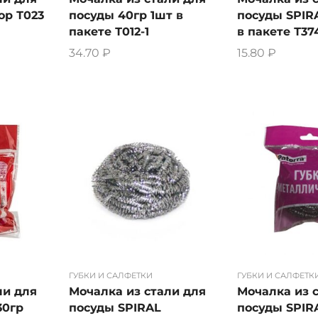
ор Т023
посуды 40гр 1шт в
посуды SPIRA
пакете Т012-1
в пакете Т37
34.70
₽
15.80
₽
ГУБКИ И САЛФЕТКИ
ГУБКИ И САЛФЕТК
ли для
Мочалка из стали для
Мочалка из 
30гр
посуды SPIRAL
посуды SPIR