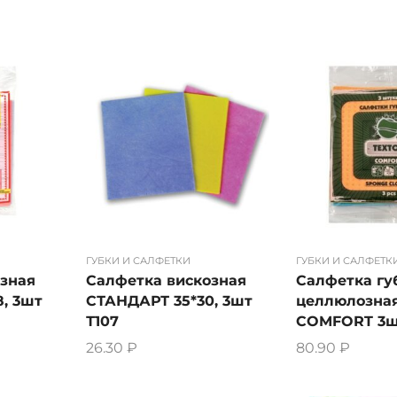
ГУБКИ И САЛФЕТКИ
ГУБКИ И САЛФЕТК
зная
Салфетка вискозная
Салфетка гу
, 3шт
СТАНДАРТ 35*30, 3шт
целлюлозна
Т107
COMFORT 3ш
26.30
₽
80.90
₽