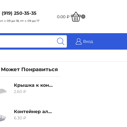
 (919) 250-35-35
0.00
₽
0
чт: с 09 до 18, пт: с 09 до 17
Вход
 Может Понравиться
Крышка к контейнеру алюминиевого 380мл
2.60
₽
Контейнер алюминиевый 380мл
6.30
₽