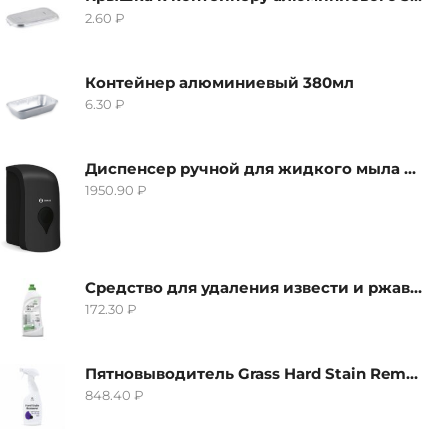
2.60
₽
Контейнер алюминиевый 380мл
6.30
₽
Диспенсер ручной для жидкого мыла Grass IT-0638, черный
1950.90
₽
Средство для удаления извести и ржавчины Grass Gloss-Gel, 500мл
172.30
₽
Пятновыводитель Grass Hard Stain Remover, 600мл
848.40
₽