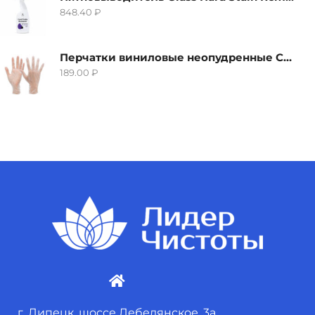
848.40
₽
Перчатки виниловые неопудренные CTP-BS, размер S
189.00
₽
г. Липецк, шоссе Лебедянское, 3а