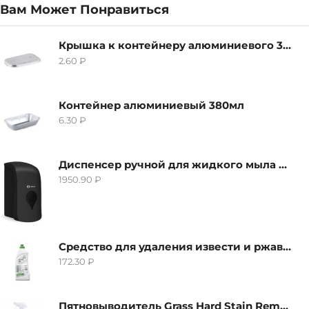
Вам Может Понравиться
Крышка к контейнеру алюминиевого 380мл
2.60
₽
Контейнер алюминиевый 380мл
6.30
₽
Диспенсер ручной для жидкого мыла Grass IT-0638, черный
1950.90
₽
Средство для удаления извести и ржавчины Grass Gloss-Gel, 500мл
172.30
₽
Пятновыводитель Grass Hard Stain Remover, 600мл