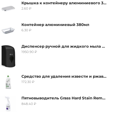
Крышка к контейнеру алюминиевого 380мл
2.60
₽
Контейнер алюминиевый 380мл
6.30
₽
Диспенсер ручной для жидкого мыла Grass IT-0638, черный
1950.90
₽
Средство для удаления извести и ржавчины Grass Gloss-Gel, 500мл
172.30
₽
Пятновыводитель Grass Hard Stain Remover, 600мл
848.40
₽