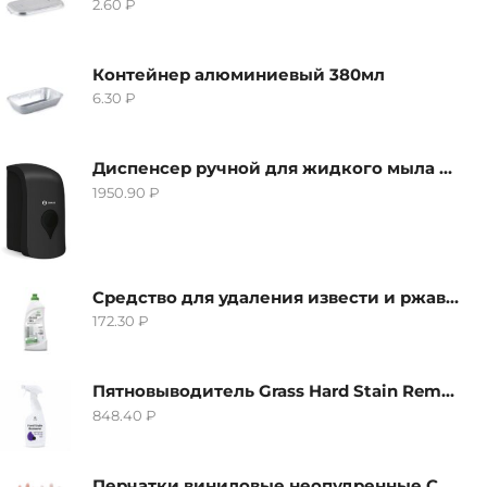
2.60
₽
Контейнер алюминиевый 380мл
6.30
₽
Диспенсер ручной для жидкого мыла Grass IT-0638, черный
1950.90
₽
Средство для удаления извести и ржавчины Grass Gloss-Gel, 500мл
172.30
₽
Пятновыводитель Grass Hard Stain Remover, 600мл
848.40
₽
Перчатки виниловые неопудренные CTP-BS, размер S