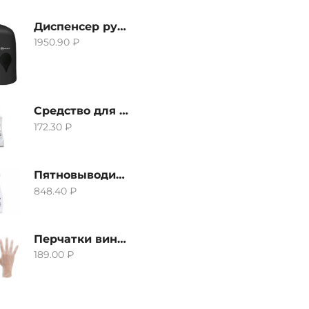
Диспенсер ручной для жидкого мыла Grass IT-0638, черный
1950.90
₽
Средство для удаления извести и ржавчины Grass Gloss-Gel, 500мл
172.30
₽
Пятновыводитель Grass Hard Stain Remover, 600мл
848.40
₽
Перчатки виниловые неопудренные CTP-BS, размер S
189.00
₽