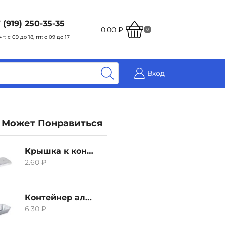
 (919) 250-35-35
0.00
₽
0
чт: с 09 до 18, пт: с 09 до 17
Вход
 Может Понравиться
Крышка к контейнеру алюминиевого 380мл
2.60
₽
Контейнер алюминиевый 380мл
6.30
₽