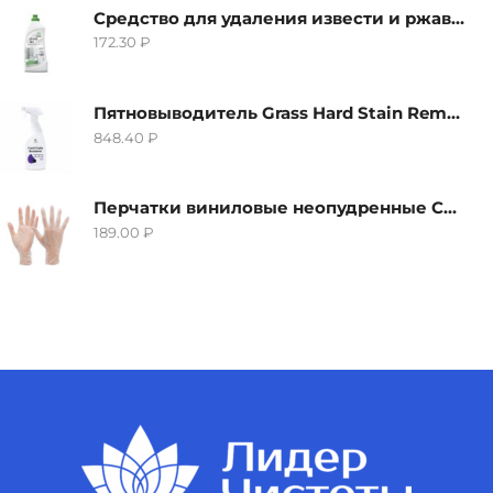
Средство для удаления извести и ржавчины Grass Gloss-Gel, 500мл
172.30
₽
Пятновыводитель Grass Hard Stain Remover, 600мл
848.40
₽
Перчатки виниловые неопудренные CTP-BS, размер S
189.00
₽