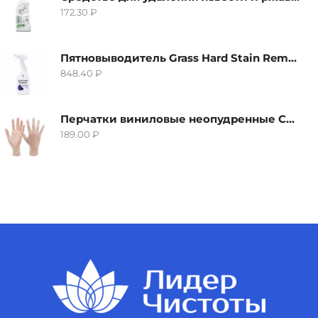
172.30
₽
Пятновыводитель Grass Hard Stain Remover, 600мл
848.40
₽
Перчатки виниловые неопудренные CTP-BS, размер S
189.00
₽