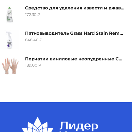
Средство для удаления извести и ржавчины Grass Gloss-Gel, 500мл
172.30
₽
Пятновыводитель Grass Hard Stain Remover, 600мл
848.40
₽
Перчатки виниловые неопудренные CTP-BS, размер S
189.00
₽