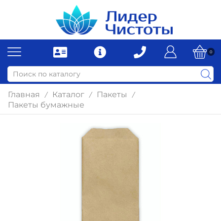
0
Главная
Каталог
Пакеты
/
/
/
Пакеты бумажные