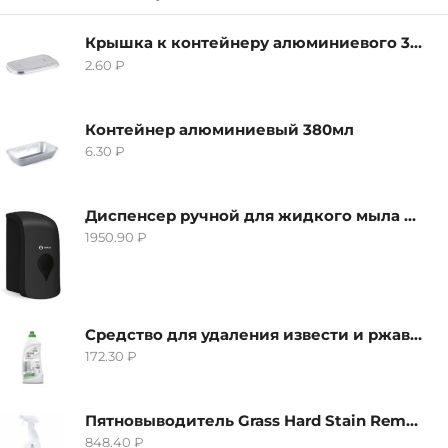
Крышка к контейнеру алюминиевого 380мл
2.60
₽
Контейнер алюминиевый 380мл
6.30
₽
Диспенсер ручной для жидкого мыла Grass IT-0638, черный
1950.90
₽
Средство для удаления извести и ржавчины Grass Gloss-Gel, 500мл
172.30
₽
Пятновыводитель Grass Hard Stain Remover, 600мл
848.40
₽