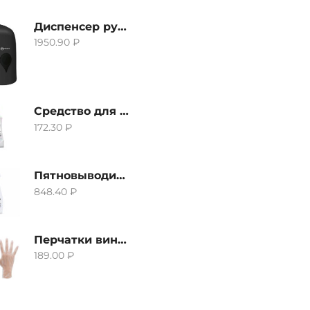
Диспенсер ручной для жидкого мыла Grass IT-0638, черный
1950.90
₽
Средство для удаления извести и ржавчины Grass Gloss-Gel, 500мл
172.30
₽
Пятновыводитель Grass Hard Stain Remover, 600мл
848.40
₽
Перчатки виниловые неопудренные CTP-BS, размер S
189.00
₽