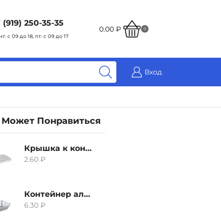
 (919) 250-35-35
0.00
₽
0
чт: с 09 до 18, пт: с 09 до 17
Вход
 Может Понравиться
Крышка к контейнеру алюминиевого 380мл
2.60
₽
Контейнер алюминиевый 380мл
6.30
₽