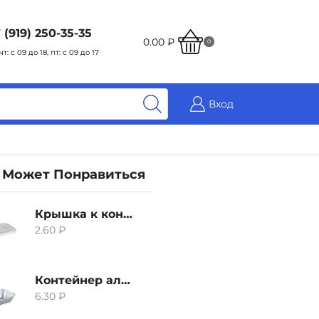
 (919) 250-35-35
0.00
₽
0
чт: с 09 до 18, пт: с 09 до 17
Вход
 Может Понравиться
Крышка к контейнеру алюминиевого 380мл
2.60
₽
Контейнер алюминиевый 380мл
6.30
₽