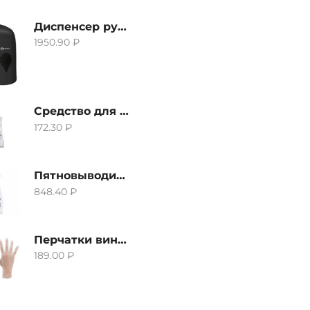
Диспенсер ручной для жидкого мыла Grass IT-0638, черный
1950.90
₽
Средство для удаления извести и ржавчины Grass Gloss-Gel, 500мл
172.30
₽
Пятновыводитель Grass Hard Stain Remover, 600мл
848.40
₽
Перчатки виниловые неопудренные CTP-BS, размер S
189.00
₽