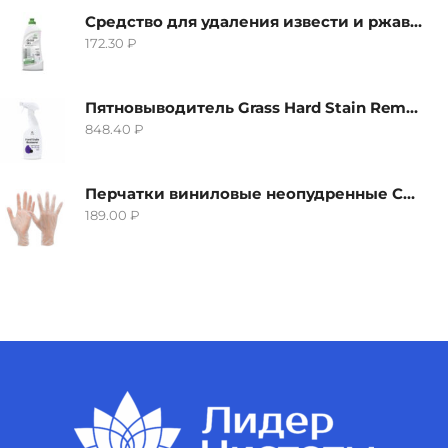
Средство для удаления извести и ржавчины Grass Gloss-Gel, 500мл
172.30
₽
Пятновыводитель Grass Hard Stain Remover, 600мл
848.40
₽
Перчатки виниловые неопудренные CTP-BS, размер S
189.00
₽