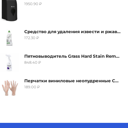
1950.90
₽
Средство для удаления извести и ржавчины Grass Gloss-Gel, 500мл
172.30
₽
Пятновыводитель Grass Hard Stain Remover, 600мл
848.40
₽
Перчатки виниловые неопудренные CTP-BS, размер S
189.00
₽