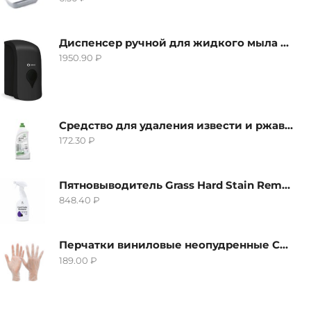
Диспенсер ручной для жидкого мыла Grass IT-0638, черный
1950.90
₽
Средство для удаления извести и ржавчины Grass Gloss-Gel, 500мл
172.30
₽
Пятновыводитель Grass Hard Stain Remover, 600мл
848.40
₽
Перчатки виниловые неопудренные CTP-BS, размер S
189.00
₽