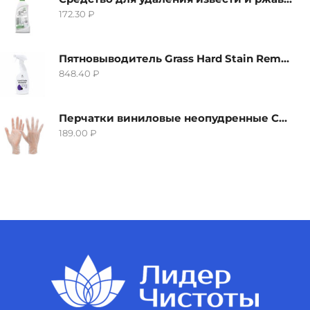
172.30
₽
Пятновыводитель Grass Hard Stain Remover, 600мл
848.40
₽
Перчатки виниловые неопудренные CTP-BS, размер S
189.00
₽