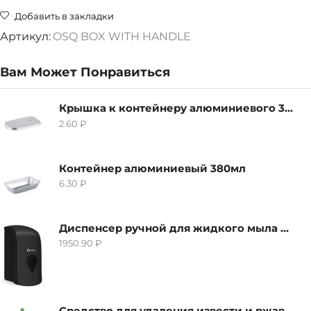
Добавить в закладки
Артикул:
OSQ BOX WITH HANDLE
Вам Может Понравиться
Крышка к контейнеру алюминиевого 380мл
2.60
₽
Контейнер алюминиевый 380мл
6.30
₽
Диспенсер ручной для жидкого мыла Grass IT-0638, черный
1950.90
₽
Средство для удаления извести и ржавчины Grass Gloss-Gel, 500мл