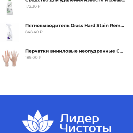
172.30
₽
Пятновыводитель Grass Hard Stain Remover, 600мл
848.40
₽
Перчатки виниловые неопудренные CTP-BS, размер S
189.00
₽