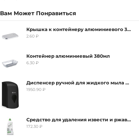
Вам Может Понравиться
Крышка к контейнеру алюминиевого 380мл
2.60
₽
Контейнер алюминиевый 380мл
6.30
₽
Диспенсер ручной для жидкого мыла Grass IT-0638, черный
1950.90
₽
Средство для удаления извести и ржавчины Grass Gloss-Gel, 500мл
172.30
₽