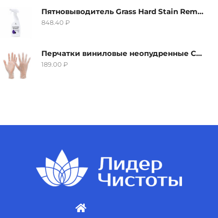
Пятновыводитель Grass Hard Stain Remover, 600мл
848.40
₽
Перчатки виниловые неопудренные CTP-BS, размер S
189.00
₽