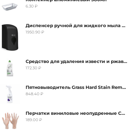
6.30
₽
Диспенсер ручной для жидкого мыла Grass IT-0638, черный
1950.90
₽
Средство для удаления извести и ржавчины Grass Gloss-Gel, 500мл
172.30
₽
Пятновыводитель Grass Hard Stain Remover, 600мл
848.40
₽
Перчатки виниловые неопудренные CTP-BS, размер S
189.00
₽