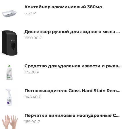
Контейнер алюминиевый 380мл
6.30
₽
Диспенсер ручной для жидкого мыла Grass IT-0638, черный
1950.90
₽
Средство для удаления извести и ржавчины Grass Gloss-Gel, 500мл
172.30
₽
Пятновыводитель Grass Hard Stain Remover, 600мл
848.40
₽
Перчатки виниловые неопудренные CTP-BS, размер S
189.00
₽