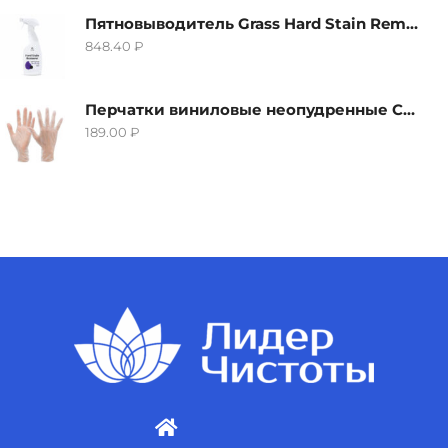
Пятновыводитель Grass Hard Stain Remover, 600мл
848.40
₽
Перчатки виниловые неопудренные CTP-BS, размер S
189.00
₽