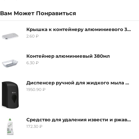
Вам Может Понравиться
Крышка к контейнеру алюминиевого 380мл
2.60
₽
Контейнер алюминиевый 380мл
6.30
₽
Диспенсер ручной для жидкого мыла Grass IT-0638, черный
1950.90
₽
Средство для удаления извести и ржавчины Grass Gloss-Gel, 500мл
172.30
₽