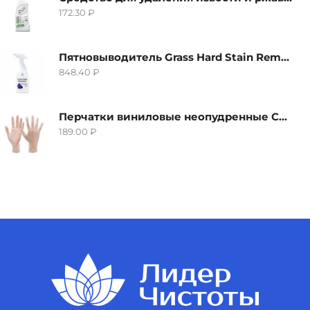
172.30
₽
Пятновыводитель Grass Hard Stain Remover, 600мл
848.40
₽
Перчатки виниловые неопудренные CTP-BS, размер S
189.00
₽