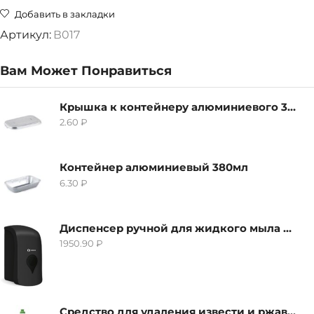
Добавить в закладки
Артикул:
В017
Вам Может Понравиться
Крышка к контейнеру алюминиевого 380мл
2.60
₽
Контейнер алюминиевый 380мл
6.30
₽
Диспенсер ручной для жидкого мыла Grass IT-0638, черный
1950.90
₽
Средство для удаления извести и ржавчины Grass Gloss-Gel, 500мл