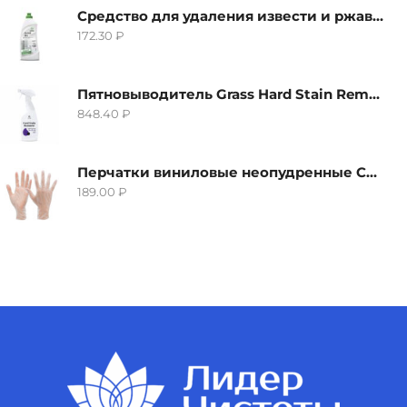
Средство для удаления извести и ржавчины Grass Gloss-Gel, 500мл
172.30
₽
Пятновыводитель Grass Hard Stain Remover, 600мл
848.40
₽
Перчатки виниловые неопудренные CTP-BS, размер S
189.00
₽