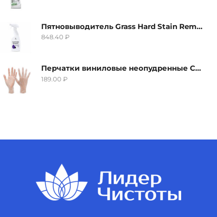
Пятновыводитель Grass Hard Stain Remover, 600мл
848.40
₽
Перчатки виниловые неопудренные CTP-BS, размер S
189.00
₽