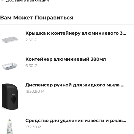
Добавить в закладки
Вам Может Понравиться
Крышка к контейнеру алюминиевого 380мл
2.60
₽
Контейнер алюминиевый 380мл
6.30
₽
Диспенсер ручной для жидкого мыла Grass IT-0638, черный
1950.90
₽
Средство для удаления извести и ржавчины Grass Gloss-Gel, 500мл
172.30
₽