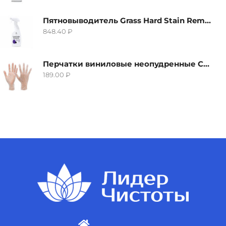
Пятновыводитель Grass Hard Stain Remover, 600мл
848.40
₽
Перчатки виниловые неопудренные CTP-BS, размер S
189.00
₽