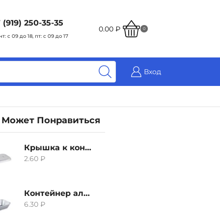
 (919) 250-35-35
0.00
₽
0
чт: с 09 до 18, пт: с 09 до 17
Вход
 Может Понравиться
Крышка к контейнеру алюминиевого 380мл
2.60
₽
Контейнер алюминиевый 380мл
6.30
₽