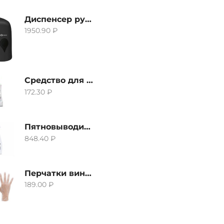
Диспенсер ручной для жидкого мыла Grass IT-0638, черный
1950.90
₽
Средство для удаления извести и ржавчины Grass Gloss-Gel, 500мл
172.30
₽
Пятновыводитель Grass Hard Stain Remover, 600мл
848.40
₽
Перчатки виниловые неопудренные CTP-BS, размер S
189.00
₽