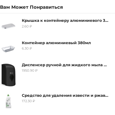
Вам Может Понравиться
Крышка к контейнеру алюминиевого 380мл
2.60
₽
Контейнер алюминиевый 380мл
6.30
₽
Диспенсер ручной для жидкого мыла Grass IT-0638, черный
1950.90
₽
Средство для удаления извести и ржавчины Grass Gloss-Gel, 500мл
172.30
₽