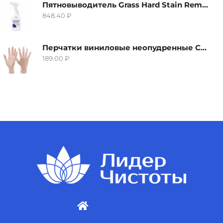
Пятновыводитель Grass Hard Stain Remover, 600мл
848.40
₽
Перчатки виниловые неопудренные CTP-BS, размер S
189.00
₽