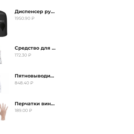
Диспенсер ручной для жидкого мыла Grass IT-0638, черный
1950.90
₽
Средство для удаления извести и ржавчины Grass Gloss-Gel, 500мл
172.30
₽
Пятновыводитель Grass Hard Stain Remover, 600мл
848.40
₽
Перчатки виниловые неопудренные CTP-BS, размер S
189.00
₽