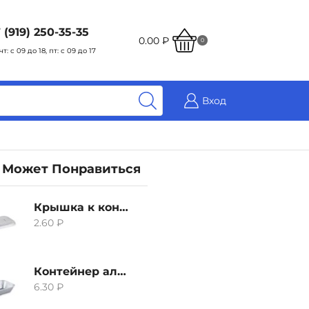
 (919) 250-35-35
0.00
₽
0
чт: с 09 до 18, пт: с 09 до 17
Вход
 Может Понравиться
Крышка к контейнеру алюминиевого 380мл
2.60
₽
Контейнер алюминиевый 380мл
6.30
₽