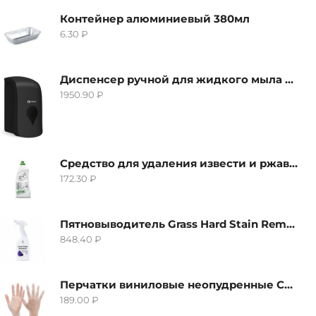
Контейнер алюминиевый 380мл
6.30
₽
Диспенсер ручной для жидкого мыла Grass IT-0638, черный
1950.90
₽
Средство для удаления извести и ржавчины Grass Gloss-Gel, 500мл
172.30
₽
Пятновыводитель Grass Hard Stain Remover, 600мл
848.40
₽
Перчатки виниловые неопудренные CTP-BS, размер S
189.00
₽