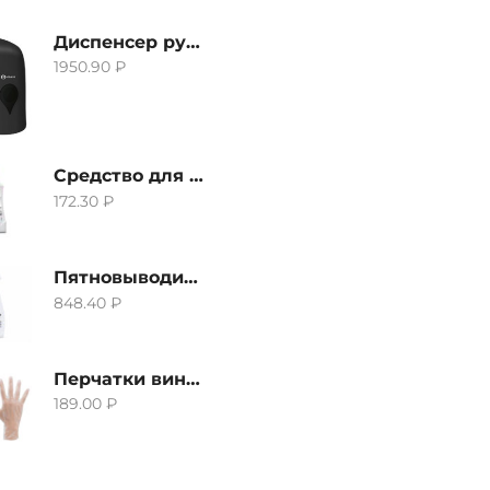
Диспенсер ручной для жидкого мыла Grass IT-0638, черный
1950.90
₽
Средство для удаления извести и ржавчины Grass Gloss-Gel, 500мл
172.30
₽
Пятновыводитель Grass Hard Stain Remover, 600мл
848.40
₽
Перчатки виниловые неопудренные CTP-BS, размер S
189.00
₽