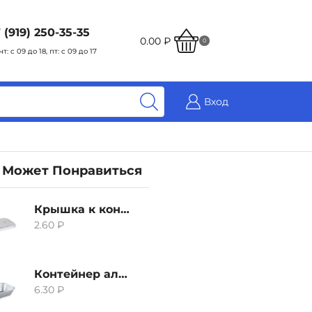
 (919) 250-35-35
0.00
₽
0
чт: с 09 до 18, пт: с 09 до 17
Вход
 Может Понравиться
Крышка к контейнеру алюминиевого 380мл
2.60
₽
Контейнер алюминиевый 380мл
6.30
₽