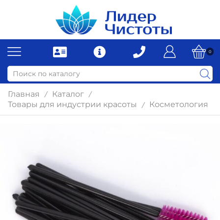
0
Главная
Каталог
/
/
Товары для индустрии красоты
Косметология
/