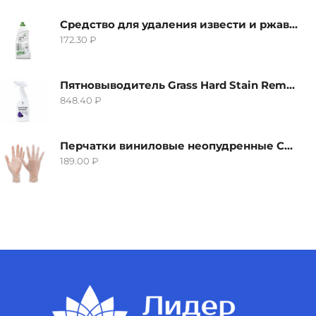
Средство для удаления извести и ржавчины Grass Gloss-Gel, 500мл
172.30
₽
Пятновыводитель Grass Hard Stain Remover, 600мл
848.40
₽
Перчатки виниловые неопудренные CTP-BS, размер S
189.00
₽