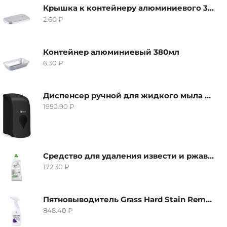
Крышка к контейнеру алюминиевого 380мл
2.60
₽
Контейнер алюминиевый 380мл
6.30
₽
Диспенсер ручной для жидкого мыла Grass IT-0638, черный
1950.90
₽
Средство для удаления извести и ржавчины Grass Gloss-Gel, 500мл
172.30
₽
Пятновыводитель Grass Hard Stain Remover, 600мл
848.40
₽