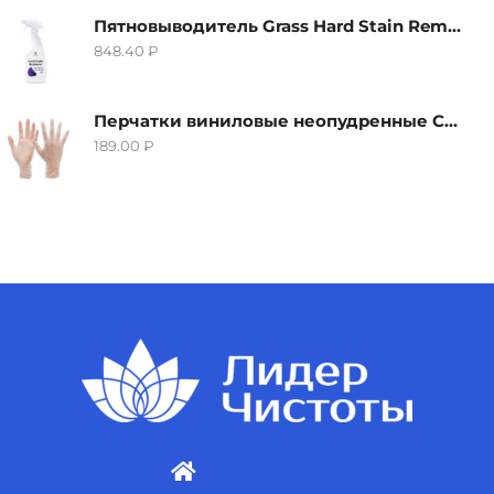
Пятновыводитель Grass Hard Stain Remover, 600мл
848.40
₽
Перчатки виниловые неопудренные CTP-BS, размер S
189.00
₽