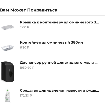
Вам Может Понравиться
Крышка к контейнеру алюминиевого 380мл
2.60
₽
Контейнер алюминиевый 380мл
6.30
₽
Диспенсер ручной для жидкого мыла Grass IT-0638, черный
1950.90
₽
Средство для удаления извести и ржавчины Grass Gloss-Gel, 500мл
172.30
₽