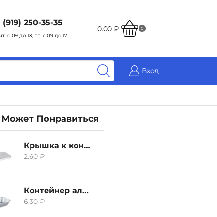
 (919) 250-35-35
0.00
₽
0
чт: с 09 до 18, пт: с 09 до 17
Вход
 Может Понравиться
Крышка к контейнеру алюминиевого 380мл
2.60
₽
Контейнер алюминиевый 380мл
6.30
₽