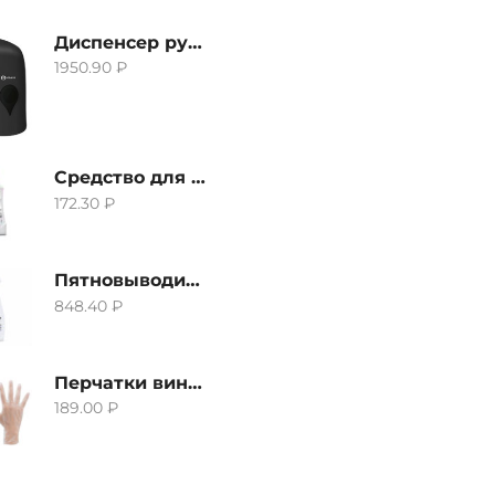
Диспенсер ручной для жидкого мыла Grass IT-0638, черный
1950.90
₽
Средство для удаления извести и ржавчины Grass Gloss-Gel, 500мл
172.30
₽
Пятновыводитель Grass Hard Stain Remover, 600мл
848.40
₽
Перчатки виниловые неопудренные CTP-BS, размер S
189.00
₽