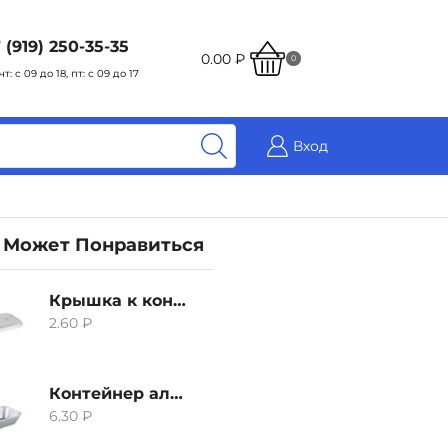
 (919) 250-35-35
0.00
₽
0
чт: с 09 до 18, пт: с 09 до 17
Вход
 Может Понравиться
Крышка к контейнеру алюминиевого 380мл
2.60
₽
Контейнер алюминиевый 380мл
6.30
₽