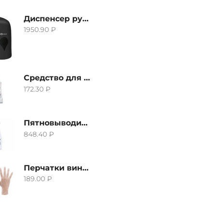
Диспенсер ручной для жидкого мыла Grass IT-0638, черный
1950.90
₽
Средство для удаления извести и ржавчины Grass Gloss-Gel, 500мл
172.30
₽
Пятновыводитель Grass Hard Stain Remover, 600мл
848.40
₽
Перчатки виниловые неопудренные CTP-BS, размер S
189.00
₽