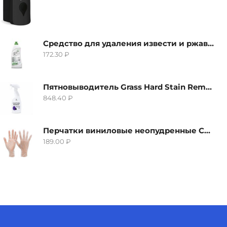
Средство для удаления извести и ржавчины Grass Gloss-Gel, 500мл
172.30
₽
Пятновыводитель Grass Hard Stain Remover, 600мл
848.40
₽
Перчатки виниловые неопудренные CTP-BS, размер S
189.00
₽