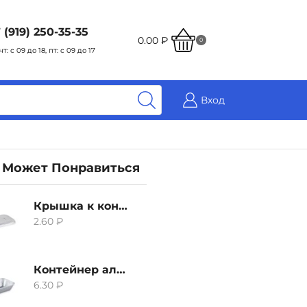
 (919) 250-35-35
0.00
₽
0
чт: с 09 до 18, пт: с 09 до 17
Вход
 Может Понравиться
Крышка к контейнеру алюминиевого 380мл
2.60
₽
Контейнер алюминиевый 380мл
6.30
₽