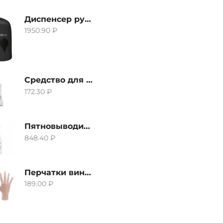
Диспенсер ручной для жидкого мыла Grass IT-0638, черный
1950.90
₽
Средство для удаления извести и ржавчины Grass Gloss-Gel, 500мл
172.30
₽
Пятновыводитель Grass Hard Stain Remover, 600мл
848.40
₽
Перчатки виниловые неопудренные CTP-BS, размер S
189.00
₽