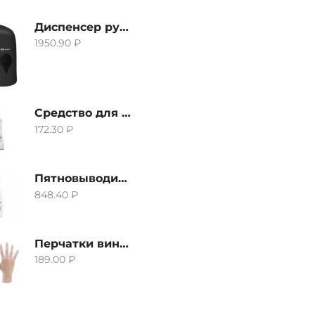
Диспенсер ручной для жидкого мыла Grass IT-0638, черный
1950.90
₽
Средство для удаления извести и ржавчины Grass Gloss-Gel, 500мл
172.30
₽
Пятновыводитель Grass Hard Stain Remover, 600мл
848.40
₽
Перчатки виниловые неопудренные CTP-BS, размер S
189.00
₽