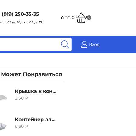
 (919) 250-35-35
0.00
₽
0
чт: с 09 до 18, пт: с 09 до 17
Вход
 Может Понравиться
Крышка к контейнеру алюминиевого 380мл
2.60
₽
Контейнер алюминиевый 380мл
6.30
₽