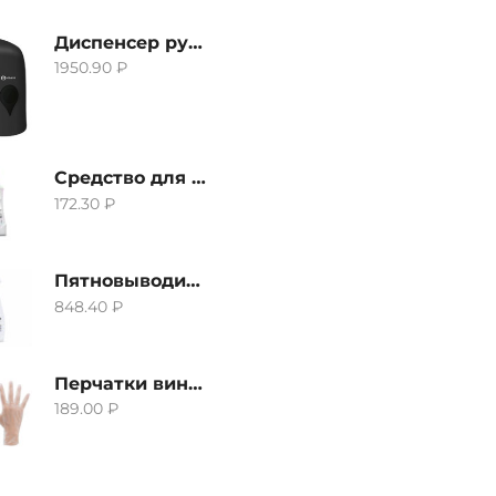
Диспенсер ручной для жидкого мыла Grass IT-0638, черный
1950.90
₽
Средство для удаления извести и ржавчины Grass Gloss-Gel, 500мл
172.30
₽
Пятновыводитель Grass Hard Stain Remover, 600мл
848.40
₽
Перчатки виниловые неопудренные CTP-BS, размер S
189.00
₽