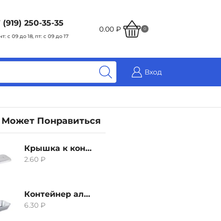
 (919) 250-35-35
0.00
₽
0
чт: с 09 до 18, пт: с 09 до 17
Вход
 Может Понравиться
Крышка к контейнеру алюминиевого 380мл
2.60
₽
Контейнер алюминиевый 380мл
6.30
₽