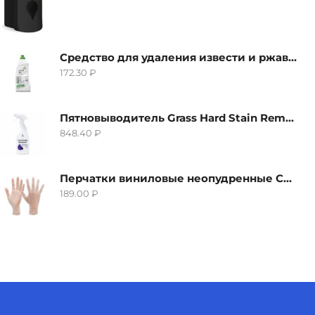
Средство для удаления извести и ржавчины Grass Gloss-Gel, 500мл
172.30
₽
Пятновыводитель Grass Hard Stain Remover, 600мл
848.40
₽
Перчатки виниловые неопудренные CTP-BS, размер S
189.00
₽