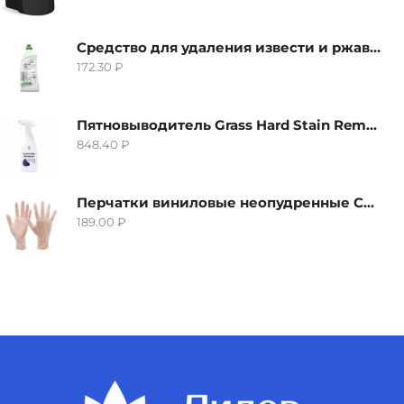
Средство для удаления извести и ржавчины Grass Gloss-Gel, 500мл
172.30
₽
Пятновыводитель Grass Hard Stain Remover, 600мл
848.40
₽
Перчатки виниловые неопудренные CTP-BS, размер S
189.00
₽