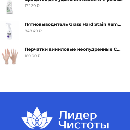
172.30
₽
Пятновыводитель Grass Hard Stain Remover, 600мл
848.40
₽
Перчатки виниловые неопудренные CTP-BS, размер S
189.00
₽