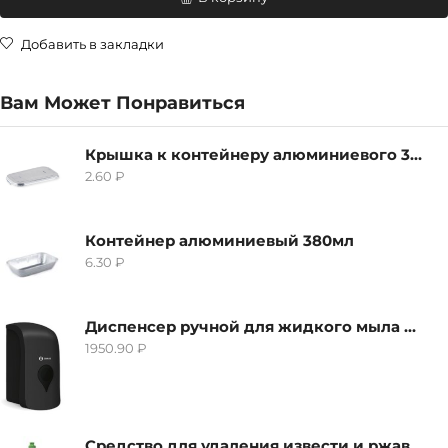
Добавить в закладки
Вам Может Понравиться
Крышка к контейнеру алюминиевого 380мл
2.60
₽
Контейнер алюминиевый 380мл
6.30
₽
Диспенсер ручной для жидкого мыла Grass IT-0638, черный
1950.90
₽
Средство для удаления извести и ржавчины Grass Gloss-Gel, 500мл