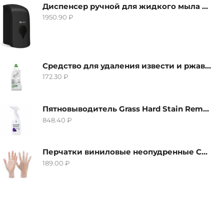
Диспенсер ручной для жидкого мыла Grass IT-0638, черный
1950.90
₽
Средство для удаления извести и ржавчины Grass Gloss-Gel, 500мл
172.30
₽
Пятновыводитель Grass Hard Stain Remover, 600мл
848.40
₽
Перчатки виниловые неопудренные CTP-BS, размер S
189.00
₽