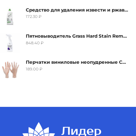
Средство для удаления извести и ржавчины Grass Gloss-Gel, 500мл
172.30
₽
Пятновыводитель Grass Hard Stain Remover, 600мл
848.40
₽
Перчатки виниловые неопудренные CTP-BS, размер S
189.00
₽