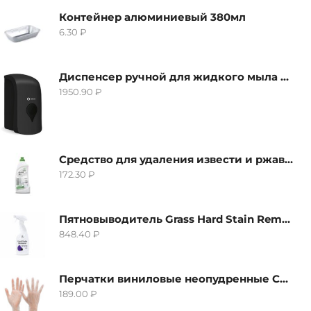
Контейнер алюминиевый 380мл
6.30
₽
Диспенсер ручной для жидкого мыла Grass IT-0638, черный
1950.90
₽
Средство для удаления извести и ржавчины Grass Gloss-Gel, 500мл
172.30
₽
Пятновыводитель Grass Hard Stain Remover, 600мл
848.40
₽
Перчатки виниловые неопудренные CTP-BS, размер S
189.00
₽