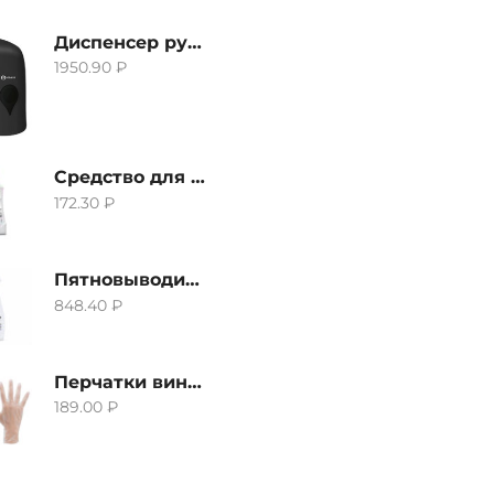
Диспенсер ручной для жидкого мыла Grass IT-0638, черный
1950.90
₽
Средство для удаления извести и ржавчины Grass Gloss-Gel, 500мл
172.30
₽
Пятновыводитель Grass Hard Stain Remover, 600мл
848.40
₽
Перчатки виниловые неопудренные CTP-BS, размер S
189.00
₽