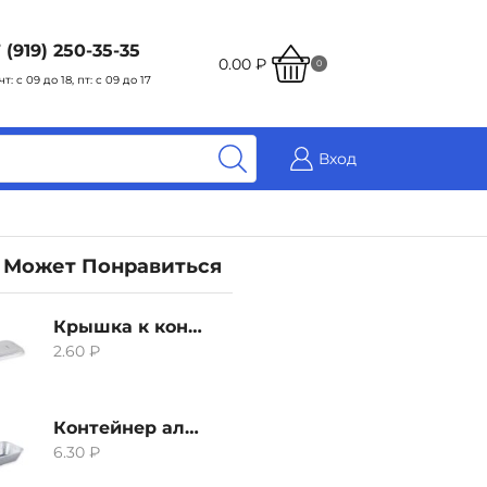
 (919) 250-35-35
0.00
₽
0
чт: с 09 до 18, пт: с 09 до 17
Вход
 Может Понравиться
Крышка к контейнеру алюминиевого 380мл
2.60
₽
Контейнер алюминиевый 380мл
6.30
₽