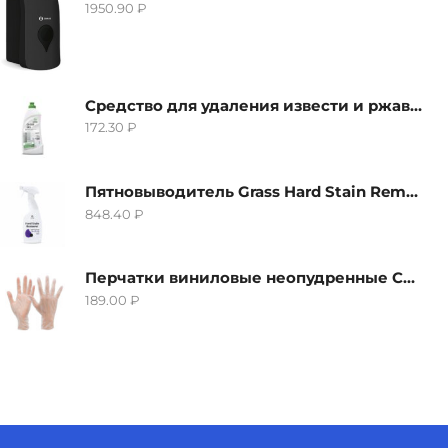
1950.90
₽
Средство для удаления извести и ржавчины Grass Gloss-Gel, 500мл
172.30
₽
Пятновыводитель Grass Hard Stain Remover, 600мл
848.40
₽
Перчатки виниловые неопудренные CTP-BS, размер S
189.00
₽